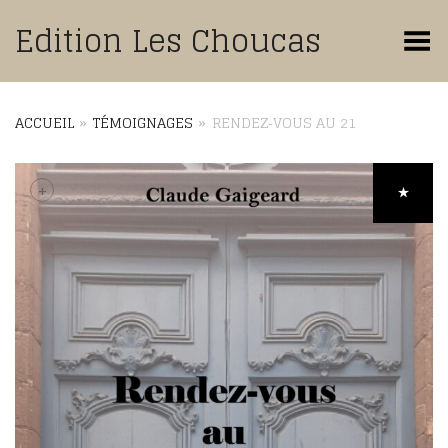
Edition Les Choucas
Basculer le menu
ACCUEIL
»
TÉMOIGNAGES
»
RENDEZ‑VOUS AU 21
+