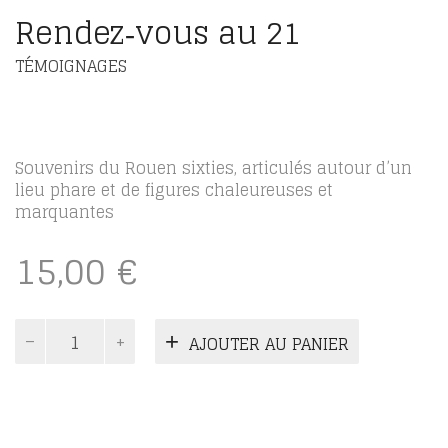
Rendez‑vous au 21
TÉMOIGNAGES
Souvenirs du Rouen sixties, articulés autour d’un
lieu phare et de figures chaleureuses et
marquantes
15,00
€
quantité
AJOUTER AU PANIER
de
Rendez‑vous
au
21