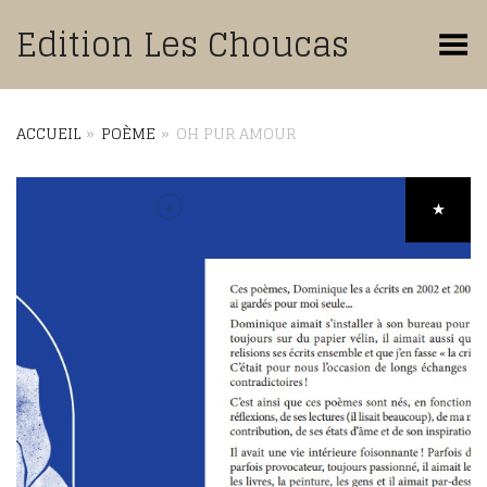
Edition Les Choucas
Basculer le menu
ACCUEIL
»
POÈME
»
OH PUR AMOUR
+